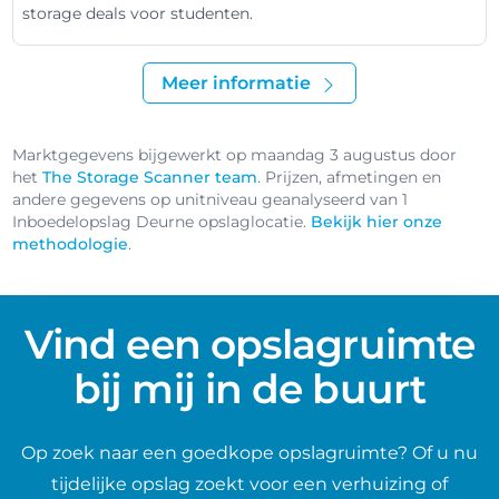
storage deals voor studenten.
Meer informatie
Marktgegevens bijgewerkt op maandag 3 augustus door
het
The Storage Scanner team
. Prijzen, afmetingen en
andere gegevens op unitniveau geanalyseerd van 1
Inboedelopslag Deurne opslaglocatie.
Bekijk hier onze
methodologie
.
Vind een opslagruimte
bij mij in de buurt
Op zoek naar een goedkope opslagruimte? Of u nu
tijdelijke opslag zoekt voor een verhuizing of