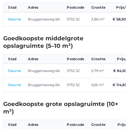
Stad
Adres
Postcode
Grootte
Prijs/
Deurne
Bruggenseweg 6A
5752 SC
3,86 m²
€ 58,50
Goedkoopste middelgrote
opslagruimte (5–10 m²)
Stad
Adres
Postcode
Grootte
Prijs
Deurne
Bruggenseweg 6A
5752 SC
5,79 m²
€ 84,50
Deurne
Bruggenseweg 6A
5752 SC
9,65 m²
€ 114,83
Goedkoopste grote opslagruimte (10+
m²)
Stad
Adres
Postcode
Grootte
Prijs