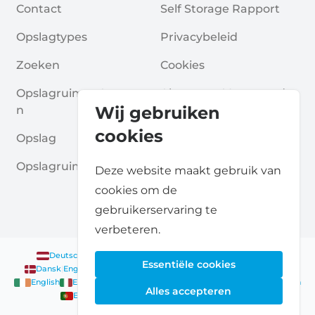
Contact
Self Storage Rapport
Opslagtypes
Privacybeleid
Zoeken
Cookies
Opslagruimte Aanvrage
Algemene Voorwaarde
Wij gebruiken
N
N
cookies
Opslag
Veelgestelde Vragen
Opslagruimte Gidsen
Deze website maakt gebruik van
cookies om de
gebruikerservaring te
verbeteren.
Deutsch
|
English
Nederlands
|
Français
|
English
English
Essentiële cookies
Dansk
|
English
English
Français
|
English
Deutsch
|
English
English
English
Nederlands
|
English
Norsk
|
English
English
Alles accepteren
English
Español
|
English
Svenska
|
English
Français
|
Deutsch
|
English
English