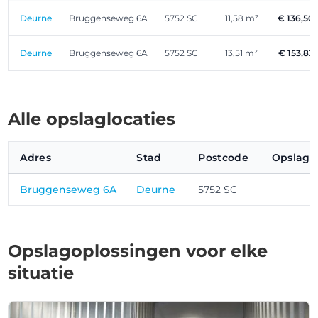
Deurne
Bruggenseweg 6A
5752 SC
11,58 m²
€ 136,50
Deurne
Bruggenseweg 6A
5752 SC
13,51 m²
€ 153,83
Alle opslaglocaties
Adres
Stad
Postcode
Opslagr
Bruggenseweg 6A
Deurne
5752 SC
Opslagoplossingen voor elke
situatie