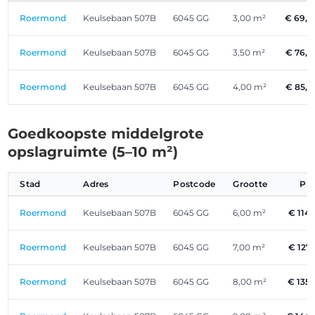
Roermond
Keulsebaan 507B
6045 GG
3,00 m²
€ 69,
Roermond
Keulsebaan 507B
6045 GG
3,50 m²
€ 76,
Roermond
Keulsebaan 507B
6045 GG
4,00 m²
€ 85,
Goedkoopste middelgrote
opslagruimte (5–10 m²)
Stad
Adres
Postcode
Grootte
Pri
Roermond
Keulsebaan 507B
6045 GG
6,00 m²
€ 114
Roermond
Keulsebaan 507B
6045 GG
7,00 m²
€ 127
Roermond
Keulsebaan 507B
6045 GG
8,00 m²
€ 135