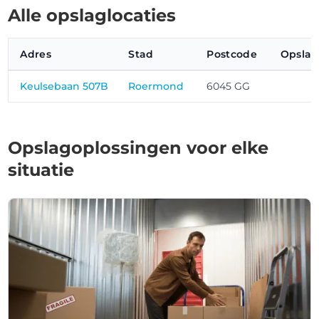
Alle opslaglocaties
Adres
Stad
Postcode
Opslag
Keulsebaan 507B
Roermond
6045 GG
Opslagoplossingen voor elke
situatie