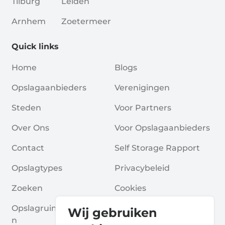
Tilburg
Leiden
Arnhem
Zoetermeer
Quick links
Home
Blogs
Opslagaanbieders
Verenigingen
Steden
Voor Partners
Over Ons
Voor Opslagaanbieders
Contact
Self Storage Rapport
Opslagtypes
Privacybeleid
Zoeken
Cookies
Opslagruimte Aanvrage
Algemene Voorwaarde
Wij gebruiken
N
N