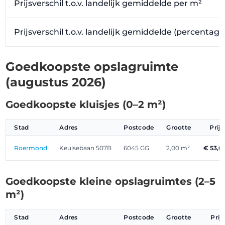
Prijsverschil t.o.v. landelijk gemiddelde per m²
Prijsverschil t.o.v. landelijk gemiddelde (percentag
Goedkoopste opslagruimte
(augustus 2026)
Goedkoopste kluisjes (0–2 m²)
Stad
Adres
Postcode
Grootte
Prij
Roermond
Keulsebaan 507B
6045 GG
2,00 m²
€ 53,0
Goedkoopste kleine opslagruimtes (2–5
m²)
Stad
Adres
Postcode
Grootte
Prij