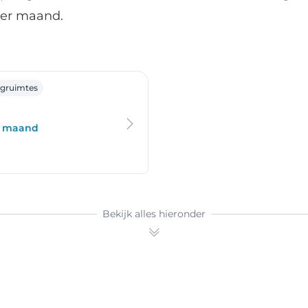
per maand.
t
agruimtes
er maand
Bekijk alles hieronder