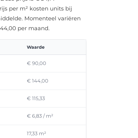
js per m² kosten units bij
middelde. Momenteel variëren
144,00 per maand.
Waarde
€ 90,00
€ 144,00
€ 115,33
€ 6,83 / m²
17,33 m²