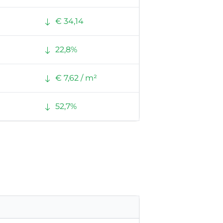
€ 34,14
22,8%
€ 7,62 / m²
52,7%