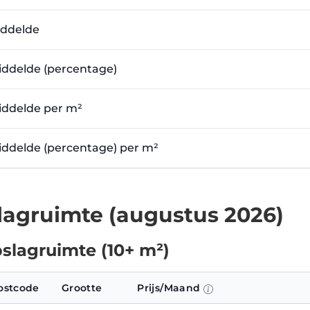
iddelde
emiddelde (percentage)
emiddelde per m²
emiddelde (percentage) per m²
agruimte (augustus 2026)
slagruimte (10+ m²)
ostcode
Grootte
Prijs/Maand