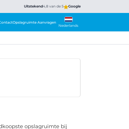
Uitstekend
4,8 van de 5
Google
Contact
Opslagruimte Aanvragen
Nederlands
edkoopste opslagruimte bij