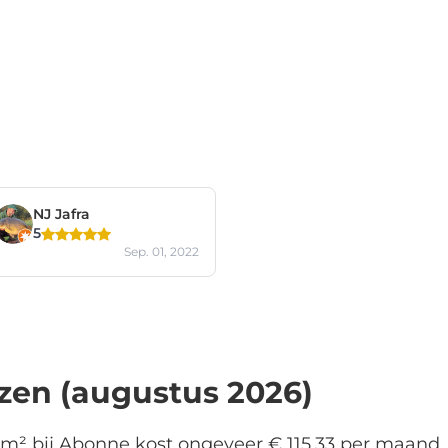
NJ Jafra
5
Sep. 01, 2022
jzen (augustus 2026)
m² bij Abonne kost ongeveer € 115,33 per maand. D