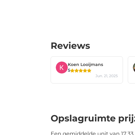
Reviews
Koen Looijmans
5
Jun. 21, 2025
Opslagruimte pri
Een gemiddelde unit van 17,33 