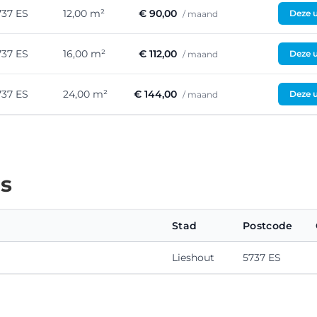
737 ES
12,00 m²
€ 90,00
Deze u
/ maand
737 ES
16,00 m²
€ 112,00
Deze u
/ maand
737 ES
24,00 m²
€ 144,00
Deze u
/ maand
es
Stad
Postcode
Lieshout
5737 ES