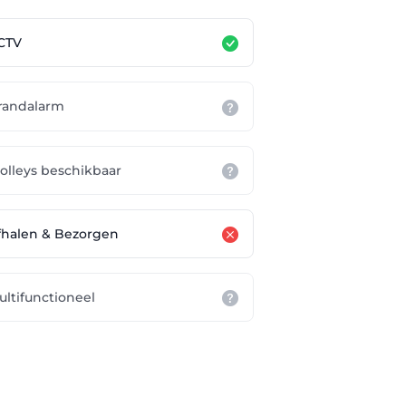
CTV
randalarm
rolleys beschikbaar
fhalen & Bezorgen
ultifunctioneel