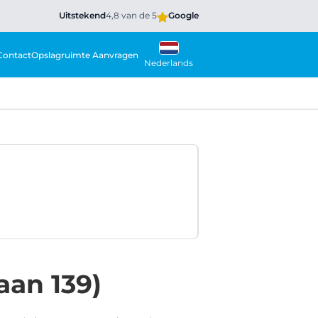
Uitstekend
4,8 van de 5
Google
Contact
Opslagruimte Aanvragen
Nederlands
an 139)