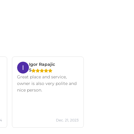
Igor Rapajic
5
Great place and service,
owner is also very polite and
nice person.
24
Dec. 21, 2023