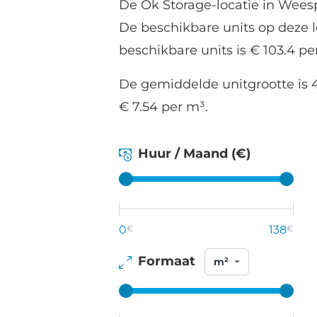
De Ok Storage-locatie in Weesp
De beschikbare units op deze 
beschikbare units is € 103.4 p
De gemiddelde unitgrootte is 4
€ 7.54 per m³.
Huur / Maand (€)
0
€
138
€
Formaat