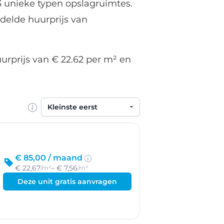
3 unieke typen opslagruimtes.
delde huurprijs van
urprijs van € 22.62 per m² en
Sorteren op
€ 85,00 /
maand
€ 22,67
– € 7,56
/m²
/m³
Deze unit gratis aanvragen