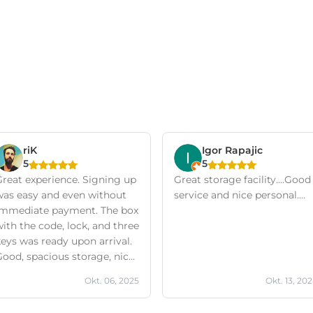
riK
Igor Rapajic
5
5
Great experience. Signing up
Great storage facility....Good
was easy and even without
service and nice personal....
immediate payment. The box
ith the code, lock, and three
eys was ready upon arrival.
Good, spacious storage, nice
and high up. The two months
Okt. 06, 2025
Okt. 13, 20
f free use of the spacious
railer was absolutely