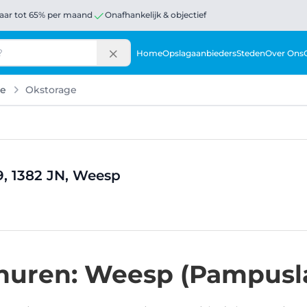
aar tot 65% per maand
Onafhankelijk & objectief
Home
Opslagaanbieders
Steden
Over Ons
ge
Okstorage
, 1382 JN, Weesp
huren: Weesp (Pampusla