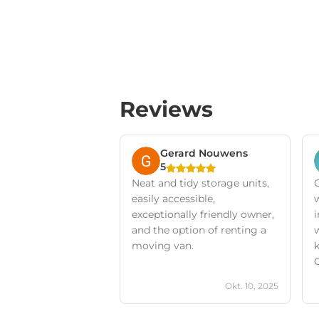
Reviews
Gerard Nouwens
5
Neat and tidy storage units,
easily accessible,
exceptionally friendly owner,
and the option of renting a
w
moving van.
k
Okt. 10, 2025
o
t