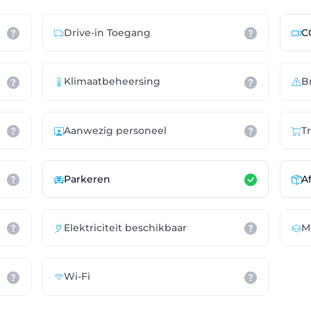
Drive-in Toegang
C
Klimaatbeheersing
B
Aanwezig personeel
T
Parkeren
A
Elektriciteit beschikbaar
M
Wi-Fi