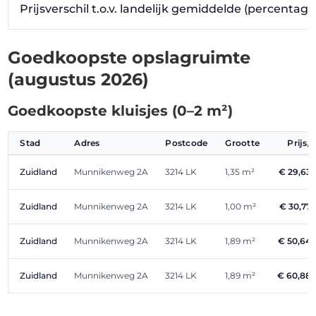
Prijsverschil t.o.v. landelijk gemiddelde (percentag
Goedkoopste opslagruimte
(augustus 2026)
Goedkoopste kluisjes (0–2 m²)
Stad
Adres
Postcode
Grootte
Prijs
Zuidland
Munnikenweg 2A
3214 LK
1,35 m²
€ 29,63
Zuidland
Munnikenweg 2A
3214 LK
1,00 m²
€ 30,77
Zuidland
Munnikenweg 2A
3214 LK
1,89 m²
€ 50,64
Zuidland
Munnikenweg 2A
3214 LK
1,89 m²
€ 60,88