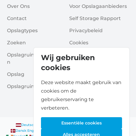
Over Ons
Voor Opslagaanbieders
Contact
Self Storage Rapport
Opslagtypes
Privacybeleid
Zoeken
Cookies
Opslagruimte Aanvrage
Algemene Voorwaarde
Wij gebruiken
N
N
cookies
Opslag
Veelgestelde Vragen
Deze website maakt gebruik van
Opslagruimte Gidsen
cookies om de
gebruikerservaring te
verbeteren.
Essentiële cookies
Deutsch
|
English
Nederlands
|
Français
|
English
English
Dansk
|
English
English
Français
|
English
Deutsch
|
English
Alles accepteren