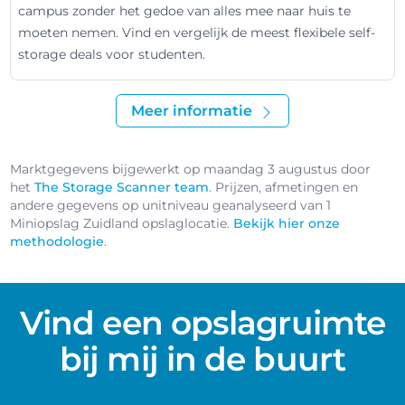
campus zonder het gedoe van alles mee naar huis te
moeten nemen. Vind en vergelijk de meest flexibele self-
storage deals voor studenten.
Meer informatie
Marktgegevens bijgewerkt op maandag 3 augustus door
het
The Storage Scanner team
. Prijzen, afmetingen en
andere gegevens op unitniveau geanalyseerd van 1
Miniopslag Zuidland opslaglocatie.
Bekijk hier onze
methodologie
.
Vind een opslagruimte
bij mij in de buurt