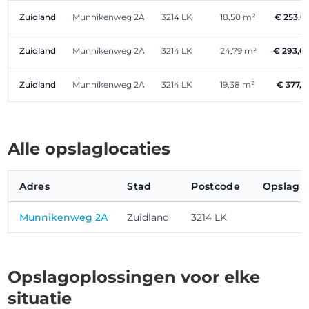
Zuidland
Munnikenweg 2A
3214 LK
18,50 m²
€ 253,6
Zuidland
Munnikenweg 2A
3214 LK
24,79 m²
€ 293,0
Zuidland
Munnikenweg 2A
3214 LK
19,38 m²
€ 377,1
Alle opslaglocaties
Adres
Stad
Postcode
Opslagr
Munnikenweg 2A
Zuidland
3214 LK
Opslagoplossingen voor elke
situatie