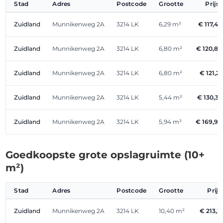
Stad
Adres
Postcode
Grootte
Prij
Zuidland
Munnikenweg 2A
3214 LK
6,29 m²
€ 117,4
Zuidland
Munnikenweg 2A
3214 LK
6,80 m²
€ 120,8
Zuidland
Munnikenweg 2A
3214 LK
6,80 m²
€ 121,2
Zuidland
Munnikenweg 2A
3214 LK
5,44 m²
€ 130,3
Zuidland
Munnikenweg 2A
3214 LK
5,94 m²
€ 169,9
Goedkoopste grote opslagruimte (10+
m²)
Stad
Adres
Postcode
Grootte
Prij
Zuidland
Munnikenweg 2A
3214 LK
10,40 m²
€ 213,3