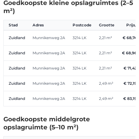
Goedkoopste kleine opslagruimtes (2–5
m²)
Stad
Adres
Postcode
Grootte
Prijs
Zuidland
Munnikenweg 2A
3214 LK
2,21 m²
€ 68,74
Zuidland
Munnikenweg 2A
3214 LK
2,21 m²
€ 68,96
Zuidland
Munnikenweg 2A
3214 LK
2,21 m²
€ 71,42
Zuidland
Munnikenweg 2A
3214 LK
2,49 m²
€ 72,19
Zuidland
Munnikenweg 2A
3214 LK
2,49 m²
€ 83,19
Goedkoopste middelgrote
opslagruimte (5–10 m²)