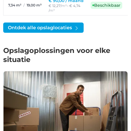
€ 90,00 /
maand
Beschikbaar
7,34 m²
/
19,00 m³
€ 12,27
/m²
– € 4,74
/m³
Ontdek alle opslaglocaties
Opslagoplossingen voor elke
situatie