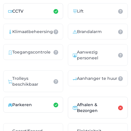
CCTV
Lift
Klimaatbeheersing
Brandalarm
Toegangscontrole
Aanwezig
personeel
Trolleys
Aanhanger te huur
beschikbaar
Parkeren
Afhalen &
Bezorgen