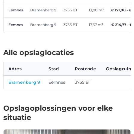
Eemnes
Bramenberg 9
3755 BT
13,90 m²
€ 171,90 - €
Eemnes
Bramenberg 9
3755 BT
17,37 m²
€ 214,77 - €
Alle opslaglocaties
Adres
Stad
Postcode
Opslagruim
Bramenberg 9
Eemnes
3755 BT
Opslagoplossingen voor elke
situatie