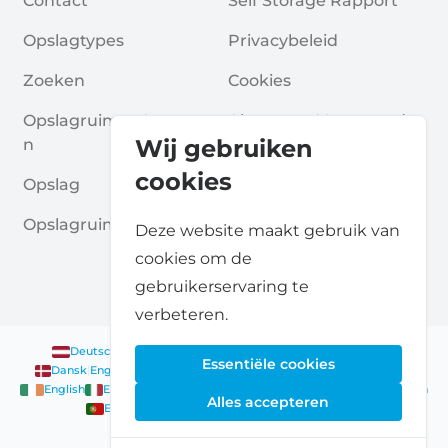
Contact
Self Storage Rapport
Opslagtypes
Privacybeleid
Zoeken
Cookies
Opslagruimte Aanvrage
Algemene Voorwaarde
Wij gebruiken
N
N
cookies
Opslag
Veelgestelde Vragen
Opslagruimte Gidsen
Deze website maakt gebruik van
cookies om de
gebruikerservaring te
verbeteren.
Deutsch
|
English
Nederlands
|
Français
|
English
English
Essentiële cookies
Dansk
|
English
English
Français
|
English
Deutsch
|
English
English
English
Nederlands
|
English
Norsk
|
English
English
Alles accepteren
English
Español
|
English
Svenska
|
English
Français
|
Deutsch
|
English
English