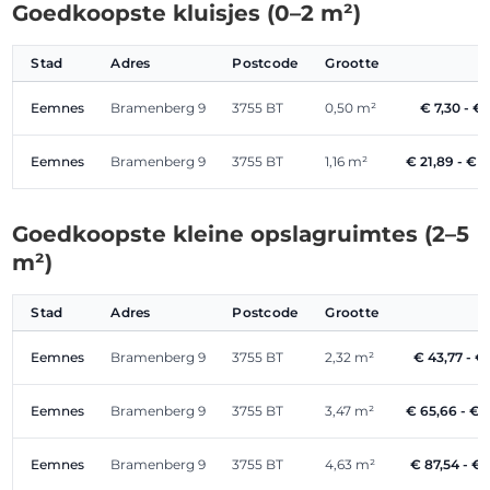
Goedkoopste kluisjes (0–2 m²)
Stad
Adres
Postcode
Grootte
P
Eemnes
Bramenberg 9
3755 BT
0,50 m²
€ 7,30 - € 
Eemnes
Bramenberg 9
3755 BT
1,16 m²
€ 21,89 - € 
Goedkoopste kleine opslagruimtes (2–5
m²)
Stad
Adres
Postcode
Grootte
Eemnes
Bramenberg 9
3755 BT
2,32 m²
€ 43,77 - €
Eemnes
Bramenberg 9
3755 BT
3,47 m²
€ 65,66 - € 
Eemnes
Bramenberg 9
3755 BT
4,63 m²
€ 87,54 - € 