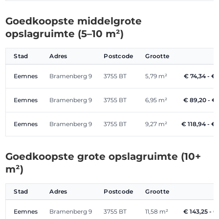
Goedkoopste middelgrote
opslagruimte (5–10 m²)
Stad
Adres
Postcode
Grootte
Eemnes
Bramenberg 9
3755 BT
5,79 m²
€ 74,34 - €
Eemnes
Bramenberg 9
3755 BT
6,95 m²
€ 89,20 - €
Eemnes
Bramenberg 9
3755 BT
9,27 m²
€ 118,94 - €
Goedkoopste grote opslagruimte (10+
m²)
Stad
Adres
Postcode
Grootte
Eemnes
Bramenberg 9
3755 BT
11,58 m²
€ 143,25 - €