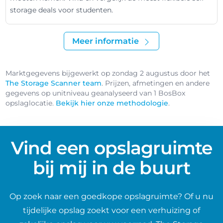
storage deals voor studenten.
Meer informatie
Marktgegevens bijgewerkt op zondag 2 augustus door het
The Storage Scanner team
. Prijzen, afmetingen en andere
gegevens op unitniveau geanalyseerd van 1 BosBox
opslaglocatie.
Bekijk hier onze methodologie
.
Vind een opslagruimte
bij mij in de buurt
Op zoek naar een goedkope opslagruimte? Of u nu
tijdelijke opslag zoekt voor een verhuizing of