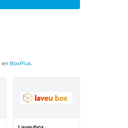
e
en
BoxPlus
.
Laveubox