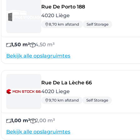
- Liège
Rue De Porto 188
4020 Liège
8,70 km afstand
Self Storage
1,50 m²
4,50 m³
Bekijk alle opslagruimtes
- Liege
Rue De La Lèche 66
4020 Liege
9,70 km afstand
Self Storage
1,00 m²
2,00 m³
Bekijk alle opslagruimtes