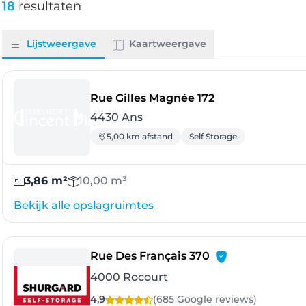
18
resultaten
Lijstweergave
Kaartweergave
- Ans
Rue Gilles Magnée 172
4430 Ans
5,00 km afstand
Self Storage
3,86 m²
10,00 m³
Bekijk alle opslagruimtes
- Rocourt
Rue Des Français 370
4000 Rocourt
4,9
(685 Google
reviews
)