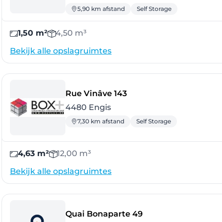
5,90 km afstand
Self Storage
1,50 m²
4,50 m³
Bekijk alle opslagruimtes
- Engis
Rue Vinâve 143
4480 Engis
7,30 km afstand
Self Storage
4,63 m²
12,00 m³
Bekijk alle opslagruimtes
- Liege
Quai Bonaparte 49