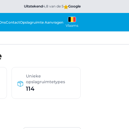
Uitstekend
4,8 van de 5
Google
Ons
Contact
Opslagruimte Aanvragen
Vlaams
e
Unieke
opslagruimtetypes
114