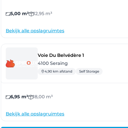
5,00 m²
12,95 m³
Bekijk alle opslagruimtes
- Seraing
Voie Du Belvédère 1
4100 Seraing
4,90 km afstand
Self Storage
6,95 m²
18,00 m³
Bekijk alle opslagruimtes