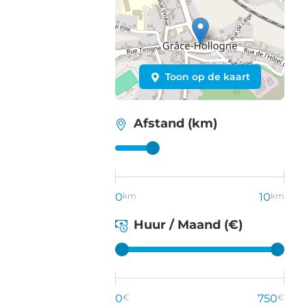
Toon op de kaart
Afstand (km)
0
km
10
km
Huur / Maand (€)
0
€
750
€