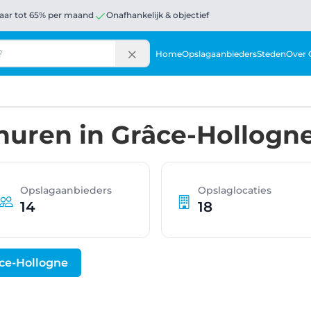
aar tot 65% per maand
Onafhankelijk & objectief
Home
Opslagaanbieders
Steden
Over 
huren in Grâce-Hollogn
Opslagaanbieders
Opslaglocaties
14
18
ce-Hollogne