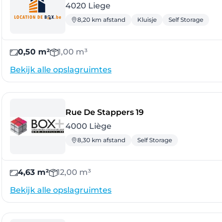
4020 Liege
8,20 km afstand
Kluisje
Self Storage
0,50 m²
1,00 m³
Bekijk alle opslagruimtes
- Liège
Rue De Stappers 19
4000 Liège
8,30 km afstand
Self Storage
4,63 m²
12,00 m³
Bekijk alle opslagruimtes