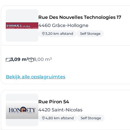
- G
Rue Des Nouvelles Technologies 17
4460 Grâce-Hollogne
3,20 km afstand
Self Storage
3,09 m²
8,00 m³
Bekijk alle opslagruimtes
- Saint-Nicolas
Rue Piron 54
4420 Saint-Nicolas
4,80 km afstand
Self Storage