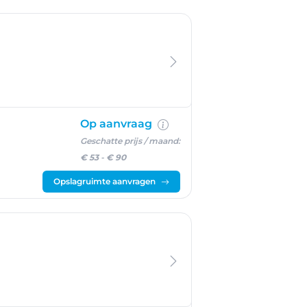
râce-Hollogne
Op aanvraag
Geschatte prijs / maand:
€ 53
-
€ 90
Opslagruimte aanvragen