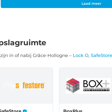
Laad meer
pslagruimte
zijn in of nabij Grâce-Hollogne –
Lock O
,
SafeStor
-
SafeStore
BoxPlus