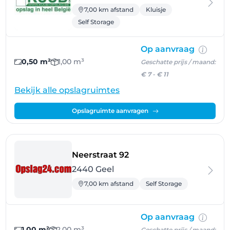
7,00 km afstand
Kluisje
Self Storage
Op aanvraag
0,50 m²
1,00 m³
Geschatte prijs / maand:
€ 7
-
€ 11
Bekijk alle opslagruimtes
Opslagruimte aanvragen
- Geel
Neerstraat 92
2440 Geel
7,00 km afstand
Self Storage
Op aanvraag
1,00 m²
2,00 m³
Geschatte prijs / maand: