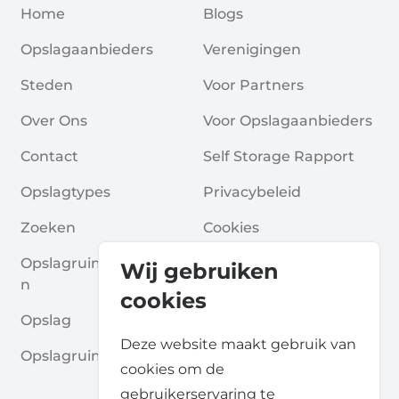
Home
Blogs
Opslagaanbieders
Verenigingen
Steden
Voor Partners
Over Ons
Voor Opslagaanbieders
Contact
Self Storage Rapport
Opslagtypes
Privacybeleid
Zoeken
Cookies
Opslagruimte Aanvrage
Algemene Voorwaarde
Wij gebruiken
N
N
cookies
Opslag
Veelgestelde Vragen
Deze website maakt gebruik van
Opslagruimte Gidsen
cookies om de
gebruikerservaring te