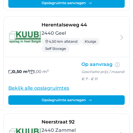
Opslagruimte aanvragen
- Geel
Herentalseweg 44
2440 Geel
4,50 km afstand
Kluisje
Self Storage
Op aanvraag
0,50 m²
1,00 m³
Geschatte prijs / maand:
€ 7
-
€ 11
Bekijk alle opslagruimtes
Opslagruimte aanvragen
- Zammel
Neerstraat 92
2440 Zammel