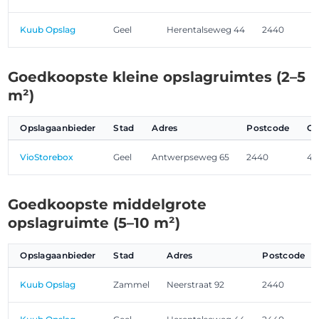
Kuub Opslag
Geel
Herentalseweg 44
2440
Goedkoopste kleine opslagruimtes (2–5
m²)
Opslagaanbieder
Stad
Adres
Postcode
Gr
VioStorebox
Geel
Antwerpseweg 65
2440
4,
Goedkoopste middelgrote
opslagruimte (5–10 m²)
Opslagaanbieder
Stad
Adres
Postcode
Kuub Opslag
Zammel
Neerstraat 92
2440