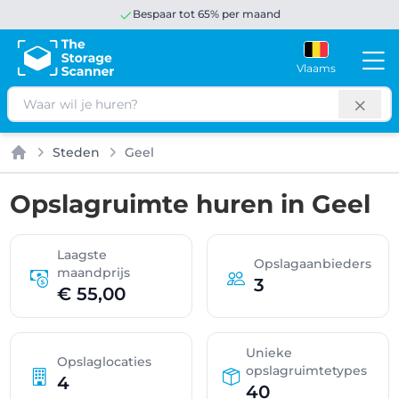
Bespaar tot 65% per maand
Vlaams
Zoeken
Steden
Geel
Home
Opslagruimte huren in Geel
Laagste
Opslagaanbieders
maandprijs
3
€ 55,00
Unieke
Opslaglocaties
opslagruimtetypes
4
40