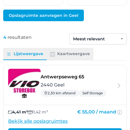
Opslagruimte aanvragen in Geel
4
resultaten
Sorteren op
Lijstweergave
Kaartweergave
- Geel
Antwerpseweg 65
2440 Geel
2,30 km afstand
Self Storage
€ 55,00 /
maand
4,41 m²
11,42 m³
Bekijk alle opslagruimtes