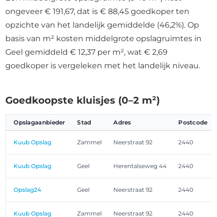
ongeveer € 191,67, dat is € 88,45 goedkoper ten
opzichte van het landelijk gemiddelde (46,2%). Op
basis van m² kosten middelgrote opslagruimtes in
Geel gemiddeld € 12,37 per m², wat € 2,69
goedkoper is vergeleken met het landelijk niveau.
Goedkoopste kluisjes (0–2 m²)
Opslagaanbieder
Stad
Adres
Postcode
Kuub Opslag
Zammel
Neerstraat 92
2440
Kuub Opslag
Geel
Herentalseweg 44
2440
Opslag24
Geel
Neerstraat 92
2440
Kuub Opslag
Zammel
Neerstraat 92
2440