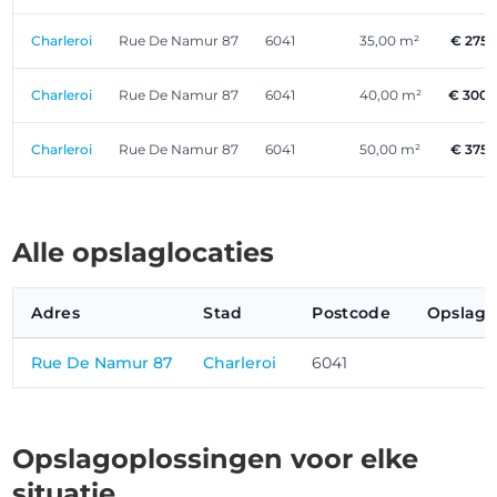
Charleroi
Rue De Namur 87
6041
35,00 m²
€ 275
Charleroi
Rue De Namur 87
6041
40,00 m²
€ 300,
Charleroi
Rue De Namur 87
6041
50,00 m²
€ 375
Alle opslaglocaties
Adres
Stad
Postcode
Opslagr
Rue De Namur 87
Charleroi
6041
Opslagoplossingen voor elke
situatie