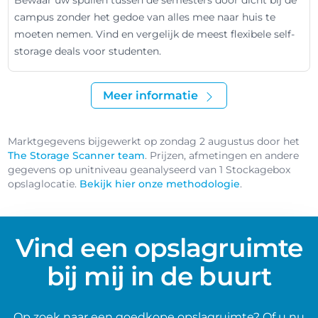
Bewaar uw spullen tussen de semesters door dicht bij de
campus zonder het gedoe van alles mee naar huis te
moeten nemen. Vind en vergelijk de meest flexibele self-
storage deals voor studenten.
Meer informatie
Marktgegevens bijgewerkt op zondag 2 augustus door het
The Storage Scanner team
. Prijzen, afmetingen en andere
gegevens op unitniveau geanalyseerd van 1 Stockagebox
opslaglocatie.
Bekijk hier onze methodologie
.
Vind een opslagruimte
bij mij in de buurt
Op zoek naar een goedkope opslagruimte? Of u nu