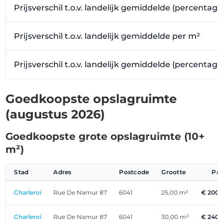
Prijsverschil t.o.v. landelijk gemiddelde (percentage
Prijsverschil t.o.v. landelijk gemiddelde per m²
Prijsverschil t.o.v. landelijk gemiddelde (percentag
Goedkoopste opslagruimte
(augustus 2026)
Goedkoopste grote opslagruimte (10+
m²)
Stad
Adres
Postcode
Grootte
Pri
Charleroi
Rue De Namur 87
6041
25,00 m²
€ 200,
Charleroi
Rue De Namur 87
6041
30,00 m²
€ 240,