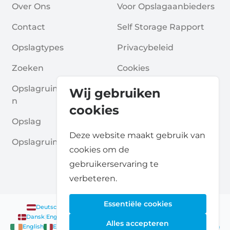
Over Ons
Voor Opslagaanbieders
Contact
Self Storage Rapport
Opslagtypes
Privacybeleid
Zoeken
Cookies
Opslagruimte Aanvrage
Algemene Voorwaarde
Wij gebruiken
N
N
cookies
Opslag
Veelgestelde Vragen
Deze website maakt gebruik van
Opslagruimte Gidsen
cookies om de
gebruikerservaring te
verbeteren.
Essentiële cookies
Deutsch
|
English
Nederlands
|
Français
|
English
English
Dansk
|
English
English
Français
|
English
Deutsch
|
English
Alles accepteren
English
English
Nederlands
|
English
Norsk
|
English
English