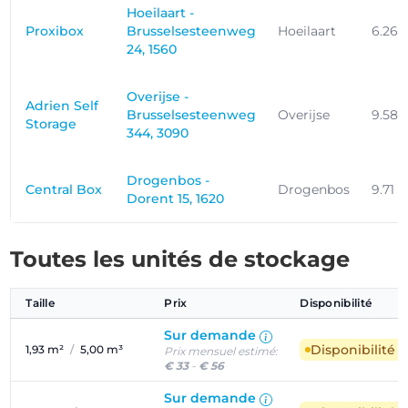
Hoeilaart -
Proxibox
Brusselsesteenweg
Hoeilaart
6.26
24, 1560
Overijse -
Adrien Self
Brusselsesteenweg
Overijse
9.58
Storage
344, 3090
Drogenbos -
Central Box
Drogenbos
9.71 
Dorent 15, 1620
Toutes les unités de stockage
Taille
Prix
Disponibilité
Sur demande
Disponibilité 
1,93 m²
/
5,00 m³
Prix mensuel estimé:
€ 33
-
€ 56
Sur demande