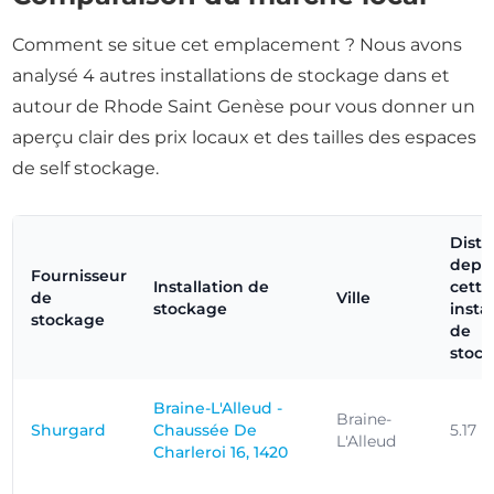
Comment se situe cet emplacement ? Nous avons
analysé 4 autres installations de stockage dans et
autour de Rhode Saint Genèse pour vous donner un
aperçu clair des prix locaux et des tailles des espaces
de self stockage.
Dist
depu
Fournisseur
Installation de
cette
de
Ville
stockage
insta
stockage
de
stoc
Braine-L'Alleud -
Braine-
Shurgard
Chaussée De
5.17 
L'Alleud
Charleroi 16, 1420