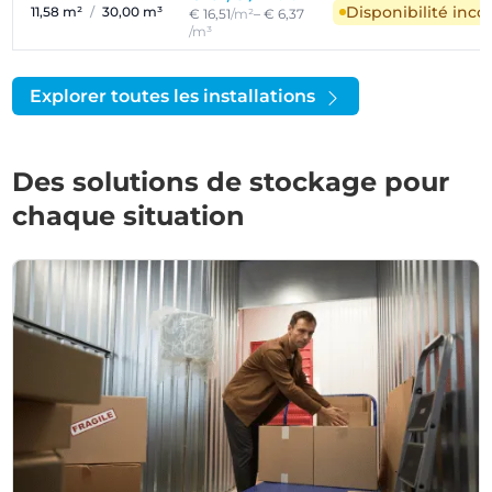
Disponibilité inc
11,58 m²
/
30,00 m³
€ 16,51
/m²
– € 6,37
/m³
Explorer toutes les installations
Des solutions de stockage pour
chaque situation