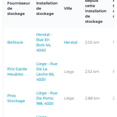
depuis
N
Fournisseur
Installation
cette
t
de
de
Ville
installation
d
stockage
stockage
de
d
stockage
Herstal -
Rue En
BeStock
Herstal
2.02 km
14
Bois 44,
4040
Liege - Rue
Prix Garde
De La
Liege
2.52 km
5
Meubles
Lèche 66,
4020
Liège - Rue
Pros
De Porto
Liège
2.88 km
21
Stockage
188, 4020