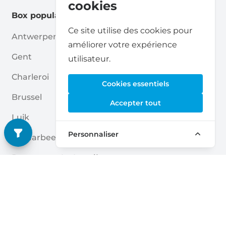
cookies
Box populaires
Ce site utilise des cookies pour
Antwerpen
Aalst
améliorer votre expérience
Gent
Hasselt
utilisateur.
Charleroi
Mechelen
Cookies essentiels
Brussel
Beveren-Kruibeke-Zwijndrecht
Accepter tout
Luik
Ukkel
Personnaliser
Schaarbeek
Sint-Niklaas
Brugge
La Louvière
Namen
Kortrijk
Leuven
Oostende
Liens rapides