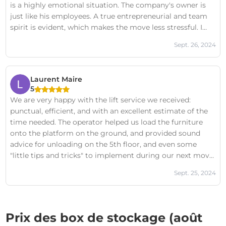
is a highly emotional situation. The company's owner is
just like his employees. A true entrepreneurial and team
spirit is evident, which makes the move less stressful. I
highly recommend this team. And to you, Richard and
Sept. 26, 2024
Vincent, a big thank you for your work. Mr. Burso, you can
be proud of your company.
Laurent Maire
5
We are very happy with the lift service we received:
punctual, efficient, and with an excellent estimate of the
time needed. The operator helped us load the furniture
onto the platform on the ground, and provided sound
advice for unloading on the 5th floor, and even some
"little tips and tricks" to implement during our next move,
all with a smile and in a good mood. Proof that we can be
Sept. 25, 2024
professional AND friendly!
Prix des box de stockage (août