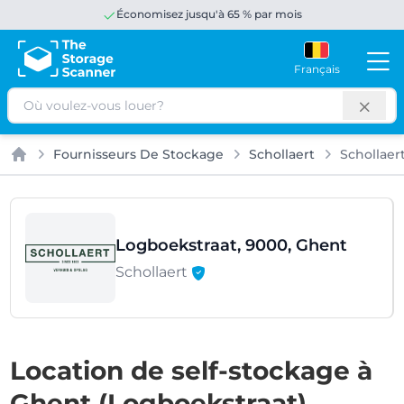
Économisez jusqu'à 65 % par mois
Français
Rechercher
Fournisseurs De Stockage
Schollaert
Schollaer
Accueil
Logboekstraat, 9000, Ghent
Schollaert
Location de self-stockage à
Ghent (Logboekstraat)