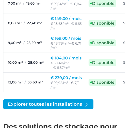
Disponible
7,00 m²
/
19,60 m³
Se
€ 19,14
/m²
– € 6,84
/m³
€ 149,00 /
mois
Disponible
8,00 m²
/
22,40 m³
Se
€ 18,63
/m²
– € 6,65
/m³
€ 169,00 /
mois
Disponible
9,00 m²
/
25,20 m³
Se
€ 18,78
/m²
– € 6,71
/m³
€ 184,00 /
mois
Disponible
10,00 m²
/
28,00 m³
Se
€ 18,40
/m²
– € 6,57
/m³
€ 239,00 /
mois
Disponible
12,00 m²
/
33,60 m³
Se
€ 19,92
/m²
– € 7,11
/m³
Explorer toutes les installations
Des solutions de stockage pour