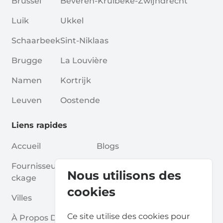
Brussel
Beveren-Kruibeke-Zwijndrecht
Luik
Ukkel
Schaarbeek
Sint-Niklaas
Brugge
La Louvière
Namen
Kortrijk
Leuven
Oostende
Liens rapides
Accueil
Blogs
Fournisseurs De Sto
Associations
Nous utilisons des
Ckage
Pour Les Partenaires
cookies
Villes
Pour Les Fournisseurs De St
Ce site utilise des cookies pour
À Propos De Nous
Ockage