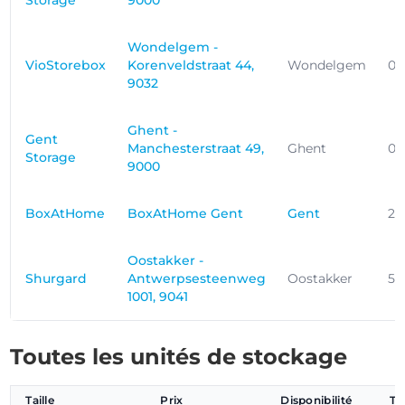
Storage
9000
Wondelgem -
VioStorebox
Korenveldstraat 44,
Wondelgem
0.
9032
Ghent -
Gent
Manchesterstraat 49,
Ghent
0.
Storage
9000
BoxAtHome
BoxAtHome Gent
Gent
2.
Oostakker -
Shurgard
Antwerpsesteenweg
Oostakker
5.
1001, 9041
Toutes les unités de stockage
Taille
Prix
Disponibilité
Ty