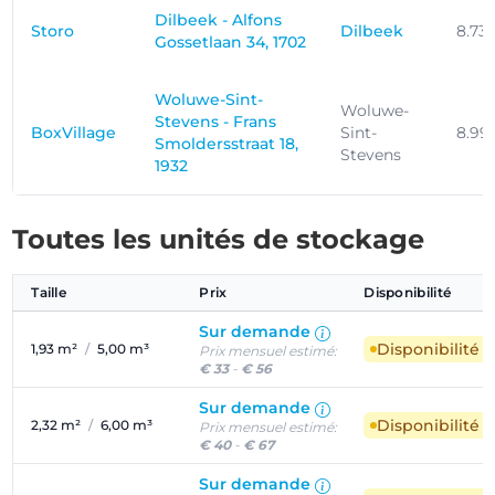
Dilbeek - Alfons
Storo
Dilbeek
8.73
Gossetlaan 34, 1702
Woluwe-Sint-
Woluwe-
Stevens - Frans
BoxVillage
Sint-
8.99
Smoldersstraat 18,
Stevens
1932
Toutes les unités de stockage
Taille
Prix
Disponibilité
Sur demande
Disponibilité 
1,93 m²
/
5,00 m³
Prix mensuel estimé:
€ 33
-
€ 56
Sur demande
Disponibilité 
2,32 m²
/
6,00 m³
Prix mensuel estimé:
€ 40
-
€ 67
Sur demande