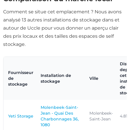
Comment se situe cet emplacement ? Nous avons
analysé 13 autres installations de stockage dans et
autour de Uccle pour vous donner un aperçu clair
des prix locaux et des tailles des espaces de self
stockage.
Dist
depu
Fournisseur
Installation de
cett
de
Ville
stockage
insta
stockage
de
stoc
Molenbeek-Saint-
Jean - Quai Des
Molenbeek-
Yeti Storage
4.81
Charbonnages 36,
Saint-Jean
1080