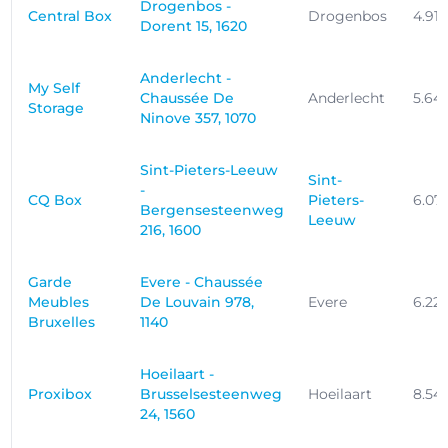
Drogenbos -
Central Box
Drogenbos
4.91
Dorent 15, 1620
Anderlecht -
My Self
Chaussée De
Anderlecht
5.64
Storage
Ninove 357, 1070
Sint-Pieters-Leeuw
Sint-
-
CQ Box
Pieters-
6.07
Bergensesteenweg
Leeuw
216, 1600
Garde
Evere - Chaussée
Meubles
De Louvain 978,
Evere
6.22
Bruxelles
1140
Hoeilaart -
Proxibox
Brusselsesteenweg
Hoeilaart
8.54
24, 1560