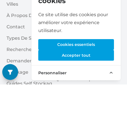
cookies
Villes
Pour Les Fournisseurs De St
Ce site utilise des cookies pour
À Propos De Nous
Ockage
améliorer votre expérience
Contact
Rapport Sur Le Self Stockag
utilisateur.
E
Types De Stockage
Cookies essentiels
Politique De Confidentialité
Rechercher
Accepter tout
Cookies
Demander Un Devis
Conditions Générales
Stockage
Personnaliser
Questions Fréquentes
Guides Self Stockag
E
Deutsch
|
English
Nederlands
|
Français
|
English
English