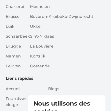
Charleroi
Mechelen
Brussel
Beveren-Kruibeke-Zwijndrecht
Luik
Ukkel
Schaarbeek
Sint-Niklaas
Brugge
La Louvière
Namen
Kortrijk
Leuven
Oostende
Liens rapides
Accueil
Blogs
Fournisseurs De Sto
Associations
Nous utilisons des
Ckage
Pour Les Partenaires