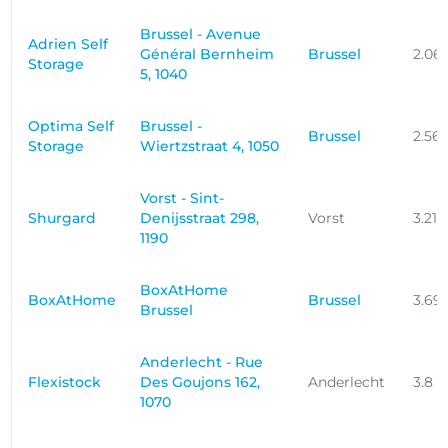
Brussel - Avenue
Adrien Self
Général Bernheim
Brussel
2.06
Storage
5, 1040
Optima Self
Brussel -
Brussel
2.56
Storage
Wiertzstraat 4, 1050
Vorst - Sint-
Shurgard
Denijsstraat 298,
Vorst
3.21
1190
BoxAtHome
BoxAtHome
Brussel
3.69
Brussel
Anderlecht - Rue
Flexistock
Des Goujons 162,
Anderlecht
3.8 
1070