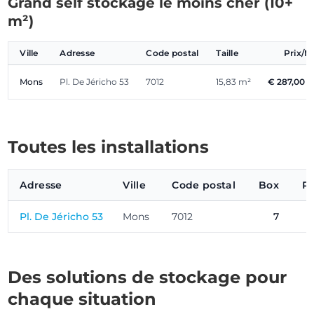
Grand self stockage le moins cher (10+
m²)
Ville
Adresse
Code postal
Taille
Prix/M
Mons
Pl. De Jéricho 53
7012
15,83 m²
€ 287,00
Toutes les installations
Adresse
Ville
Code postal
Box
Pr
Pl. De Jéricho 53
Mons
7012
7
Des solutions de stockage pour
chaque situation