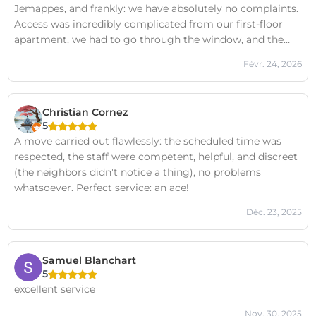
Jemappes, and frankly: we have absolutely no complaints.
Access was incredibly complicated from our first-floor
apartment, we had to go through the window, and the
logistics weren't straightforward… yet everything was
Févr. 24, 2026
handled calmly, efficiently, and professionally.Olivier and
Abdel were exemplary from start to finish: punctual,
careful, and organized. All our furniture arrived in perfect
Christian Cornez
condition.Special mention goes to their organization:
5
contacting the building management (with our approval),
A move carried out flawlessly: the scheduled time was
putting up the no-parking signs in advance, anticipating
respected, the staff were competent, helpful, and discreet
every detail… You can tell they have experience and are
(the neighbors didn't notice a thing), no problems
very professional.Honestly, when you compare it to the
whatsoever. Perfect service: an ace!
cost of renting a lift separately, plus a van, plus the stress
of managing everything yourself, the difference isn't
Déc. 23, 2025
huge. And the added convenience is well worth the
investment.Top-notch service. We highly recommend
them.Thanks again!
Samuel Blanchart
5
excellent service
Nov. 30, 2025