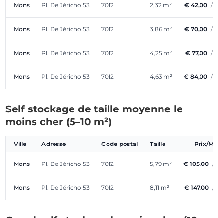
Mons
Pl. De Jéricho 53
7012
2,32 m²
€ 42,00
/ 
Mons
Pl. De Jéricho 53
7012
3,86 m²
€ 70,00
/ 
Mons
Pl. De Jéricho 53
7012
4,25 m²
€ 77,00
/ 
Mons
Pl. De Jéricho 53
7012
4,63 m²
€ 84,00
/ 
Self stockage de taille moyenne le
moins cher (5–10 m²)
Ville
Adresse
Code postal
Taille
Prix/Mo
Mons
Pl. De Jéricho 53
7012
5,79 m²
€ 105,00
/
Mons
Pl. De Jéricho 53
7012
8,11 m²
€ 147,00
/