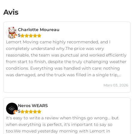
Avis
Charlotte Moureau
5
Lemort Moving came highly recommended, and I
completely understand why.The price was very
reasonable, the team was punctual and worked efficiently
from start to finish, despite the truly challenging weather
conditions. Everything was handled with care: nothing
was damaged, and the truck was filled in a single trip,
much to our surprise.In addition to their professionalism,
Mars 03, 2026
the movers were friendly and pleasant throughout the
day, which really makes a difference during what is often
a stressful time.If I were to move again, I would use them
Neros WEARS
without hesitation. I highly recommend them!
5
It's easy to write a review when things go wrong… but
when everything is perfect, it's important to say so
too.We moved yesterday morning with Lemort in