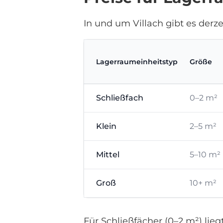
In und um Villach gibt es derz
Lagerraumeinheitstyp
Größe
Schließfach
0–2 m²
Klein
2–5 m²
Mittel
5–10 m²
Groß
10+ m²
Für Schließfächer (0–2 m²) lieg