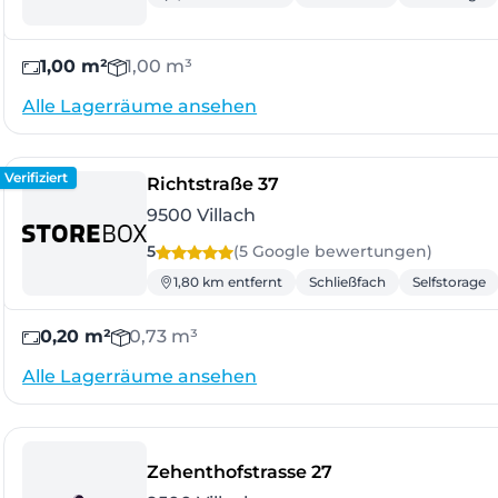
1,00 m²
1,00 m³
Alle Lagerräume ansehen
Verifiziert
- Villach
Richtstraße 37
9500 Villach
5
(5 Google
bewertungen
)
1,80 km entfernt
Schließfach
Selfstorage
0,20 m²
0,73 m³
Alle Lagerräume ansehen
- Villach
Zehenthofstrasse 27