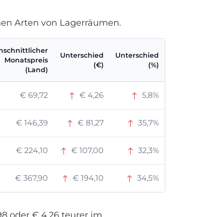
enen Arten von Lagerräumen.
schnittlicher
Unterschied
Unterschied
Monatspreis
(€)
(%)
(Land)
€ 69,72
€ 4,26
5,8%
€ 146,39
€ 81,27
35,7%
€ 224,10
€ 107,00
32,3%
€ 367,90
€ 194,10
34,5%
98 oder € 4,26 teurer im