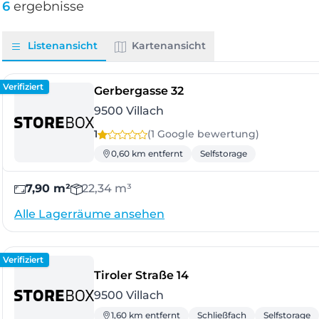
6
ergebnisse
Listenansicht
Kartenansicht
Verifiziert
- Villach
Gerbergasse 32
9500 Villach
1
(1 Google
bewertung
)
0,60 km entfernt
Selfstorage
7,90 m²
22,34 m³
Alle Lagerräume ansehen
Verifiziert
- Villach
Tiroler Straße 14
9500 Villach
1,60 km entfernt
Schließfach
Selfstorage