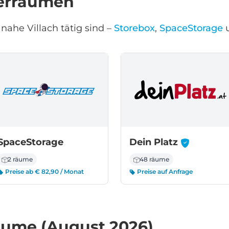
gerräumen
nahe Villach tätig sind –
Storebox
,
SpaceStorage
-
SpaceStorage
Dein Platz
2 räume
48 räume
Preise ab € 82,90 / Monat
Preise auf Anfrage
räume (August 2026)