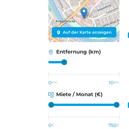
Auf der Karte anzeigen
Entfernung (km)
0
km
10
km
Miete / Monat (€)
0
€
750
€