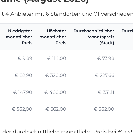
eit 4 Anbieter mit 6 Standorten und 71 verschied
Niedrigster
Höchster
Durchschnittlicher
Durch
monatlicher
monatlicher
Monatspreis
Preis
Preis
(Stadt)
€ 9,89
€ 114,00
€ 73,98
€ 82,90
€ 320,00
€ 227,66
€ 147,90
€ 460,00
€ 331,11
€ 562,00
€ 562,00
€ 562,00
t der durchschnittliche monatliche Preis bei € 73,