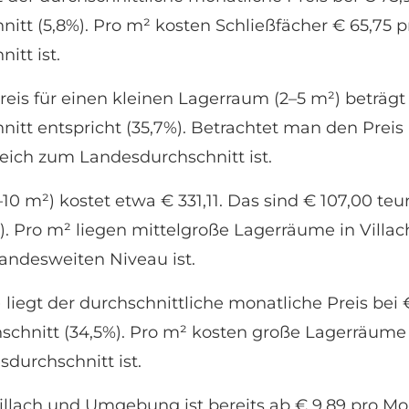
tt (5,8%). Pro m² kosten Schließfächer € 65,75 pr
itt ist.
eis für einen kleinen Lagerraum (2–5 m²) beträgt 
tt entspricht (35,7%). Betrachtet man den Preis p
leich zum Landesdurchschnitt ist.
10 m²) kostet etwa € 331,11. Das sind € 107,00 te
). Pro m² liegen mittelgroße Lagerräume in Villac
landesweiten Niveau ist.
liegt der durchschnittliche monatliche Preis bei €
chnitt (34,5%). Pro m² kosten große Lagerräume €
durchschnitt ist.
illach und Umgebung ist bereits ab € 9,89 pro M