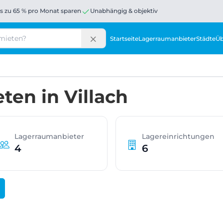
is zu 65 % pro Monat sparen
Unabhängig & objektiv
Startseite
Lagerraumanbieter
Städte
Üb
en in Villach
Lagerraumanbieter
Lagereinrichtungen
4
6