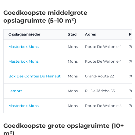
Goedkoopste middelgrote
opslagruimte (5–10 m²)
Opslagaanbieder
Stad
Adres
Po
Masterbox Mons
Mons
Route De Wallonie 4
701
Masterbox Mons
Mons
Route De Wallonie 4
701
Box Des Comtes Du Hainaut
Mons
Grand-Route 22
70
Lemort
Mons
Pl. De Jéricho 53
701
Masterbox Mons
Mons
Route De Wallonie 4
701
Goedkoopste grote opslagruimte (10+
m²)