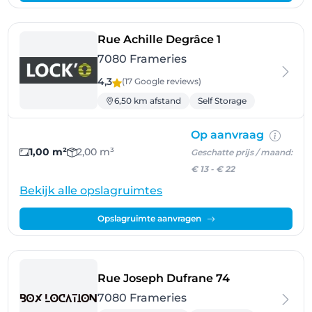
- Frameries
Rue Achille Degrâce 1
7080 Frameries
4,3
(17 Google
reviews
)
6,50 km afstand
Self Storage
Op aanvraag
1,00 m²
2,00 m³
Geschatte prijs / maand:
€ 13
-
€ 22
Bekijk alle opslagruimtes
Opslagruimte aanvragen
- Frameries
Rue Joseph Dufrane 74
7080 Frameries