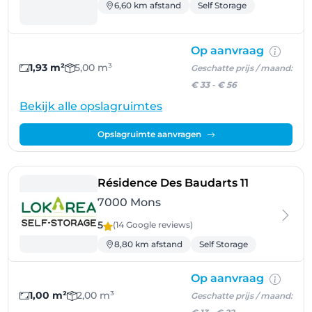
6,60 km afstand
Self Storage
Op aanvraag
1,93 m²
5,00 m³
Geschatte prijs / maand:
€ 33
-
€ 56
Bekijk alle opslagruimtes
Opslagruimte aanvragen
- Mons
Résidence Des Baudarts 11
7000 Mons
5
(14 Google
reviews
)
8,80 km afstand
Self Storage
Op aanvraag
1,00 m²
2,00 m³
Geschatte prijs / maand: