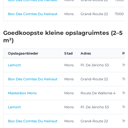
Box Des Comtes Du Hainaut
Mons
Grand-Route 22
7000
Goedkoopste kleine opslagruimtes (2–5
m²)
Opslagaanbieder
Stad
Adres
Po
Lemort
Mons
Pl. De Jéricho 53
701
Box Des Comtes Du Hainaut
Mons
Grand-Route 22
70
Masterbox Mons
Mons
Route De Wallonie 4
701
Lemort
Mons
Pl. De Jéricho 53
701
Box Des Comtes Du Hainaut
Mons
Grand-Route 22
70