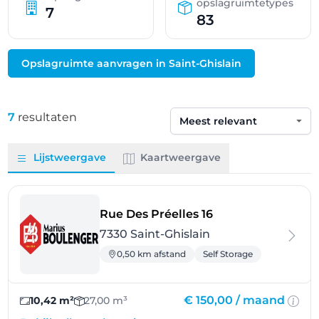
opslagruimtetypes
7
83
Opslagruimte aanvragen in Saint-Ghislain
7
resultaten
Sorteren op
Lijstweergave
Kaartweergave
- Saint-Ghislain
Rue Des Préelles 16
7330 Saint-Ghislain
0,50 km afstand
Self Storage
€ 150,00 /
maand
10,42 m²
27,00 m³