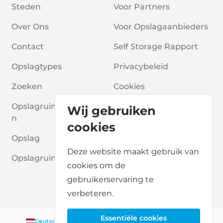
Steden
Voor Partners
Over Ons
Voor Opslagaanbieders
Contact
Self Storage Rapport
Opslagtypes
Privacybeleid
Zoeken
Cookies
Opslagruimte Aanvrage
Algemene Voorwaarde
Wij gebruiken
N
N
cookies
Opslag
Veelgestelde Vragen
Deze website maakt gebruik van
Opslagruimte Gidsen
cookies om de
gebruikerservaring te
verbeteren.
Essentiële cookies
Deutsch
|
English
Nederlands
|
Français
|
English
English