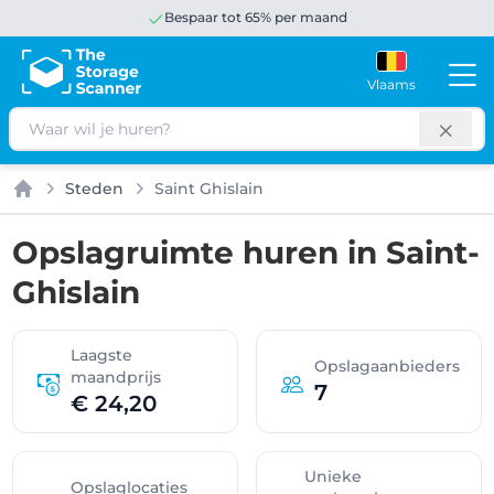
Bespaar tot 65% per maand
Vlaams
Zoeken
Steden
Saint Ghislain
Home
Opslagruimte huren in Saint-
Ghislain
Laagste
Opslagaanbieders
maandprijs
7
€ 24,20
Unieke
Opslaglocaties