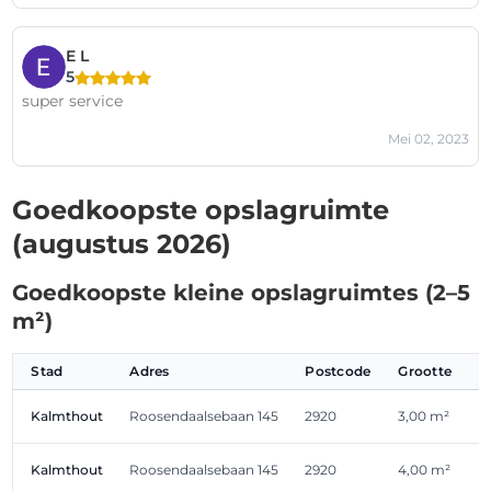
E L
5
super service
Mei 02, 2023
Goedkoopste opslagruimte
(augustus 2026)
Goedkoopste kleine opslagruimtes (2–5
m²)
Stad
Adres
Postcode
Grootte
Kalmthout
Roosendaalsebaan 145
2920
3,00 m²
Kalmthout
Roosendaalsebaan 145
2920
4,00 m²
€