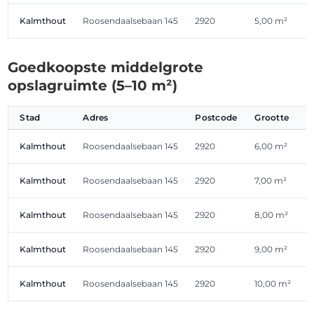
Kalmthout
Roosendaalsebaan 145
2920
5,00 m²
€
Goedkoopste middelgrote
opslagruimte (5–10 m²)
Stad
Adres
Postcode
Grootte
Kalmthout
Roosendaalsebaan 145
2920
6,00 m²
Kalmthout
Roosendaalsebaan 145
2920
7,00 m²
Kalmthout
Roosendaalsebaan 145
2920
8,00 m²
€
Kalmthout
Roosendaalsebaan 145
2920
9,00 m²
Kalmthout
Roosendaalsebaan 145
2920
10,00 m²
€