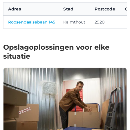
Adres
Stad
Postcode
Op
Roosendaalsebaan 145
Kalmthout
2920
Opslagoplossingen voor elke
situatie