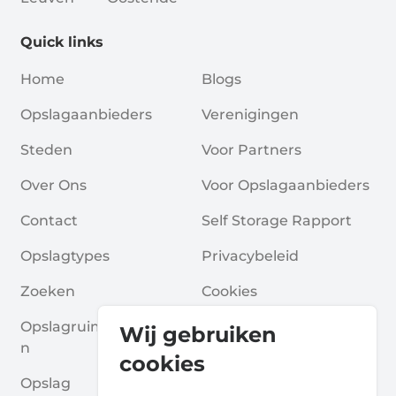
Quick links
Home
Blogs
Opslagaanbieders
Verenigingen
Steden
Voor Partners
Over Ons
Voor Opslagaanbieders
Contact
Self Storage Rapport
Opslagtypes
Privacybeleid
Zoeken
Cookies
Opslagruimte Aanvrage
Algemene Voorwaarde
Wij gebruiken
N
N
cookies
Opslag
Veelgestelde Vragen