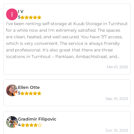
I V
5
I've been renting self-storage at Kuub Storage in Turnhout
for a while now and I'm extremely satisfied. The spaces
are clean, heated, and well-secured. You have 7/7 access,
which is very convenient. The service is always friendly
and professional. It's also great that there are three
locations in Turnhout – Parklaan, Ambachtstraat, and
Kastelein – so there's always one nearby. Highly
Mei 01, 2025
recommended for anyone looking for safe and flexible
storage!
Ellen Otte
5
Sep. 10, 2023
Gradimir Filipovic
4
Jun. 10, 2023