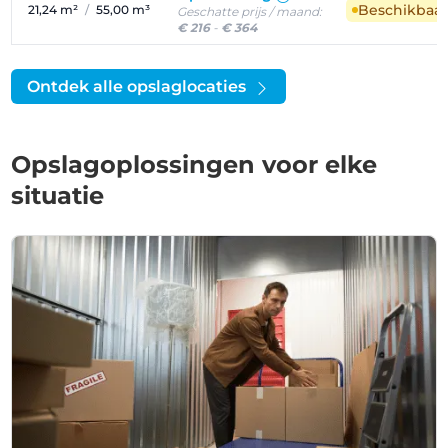
Beschikbaa
21,24 m²
/
55,00 m³
Geschatte prijs / maand:
€ 216
-
€ 364
Ontdek alle opslaglocaties
Opslagoplossingen voor elke
situatie