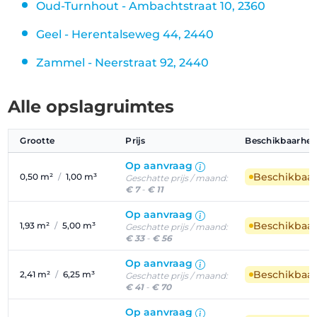
Oud-Turnhout - Ambachtstraat 10, 2360
Geel - Herentalseweg 44, 2440
Zammel - Neerstraat 92, 2440
Alle opslagruimtes
Grootte
Prijs
Beschikbaarhei
Op aanvraag
Beschikbaa
0,50 m²
/
1,00 m³
Geschatte prijs / maand:
€ 7
-
€ 11
Op aanvraag
Beschikbaa
1,93 m²
/
5,00 m³
Geschatte prijs / maand:
€ 33
-
€ 56
Op aanvraag
Beschikbaa
2,41 m²
/
6,25 m³
Geschatte prijs / maand:
€ 41
-
€ 70
Op aanvraag