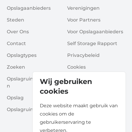
Opslagaanbieders
Verenigingen
Steden
Voor Partners
Over Ons
Voor Opslagaanbieders
Contact
Self Storage Rapport
Opslagtypes
Privacybeleid
Zoeken
Cookies
Opslagruimte Aanvrage
Algemene Voorwaarde
Wij gebruiken
N
N
cookies
Opslag
Veelgestelde Vragen
Deze website maakt gebruik van
Opslagruimte Gidsen
cookies om de
gebruikerservaring te
verbeteren.