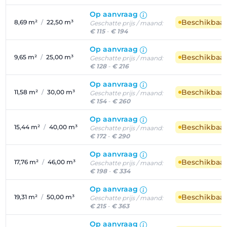
Op aanvraag
Beschikbaa
8,69 m²
/
22,50 m³
Geschatte prijs / maand:
€ 115
-
€ 194
Op aanvraag
Beschikbaa
9,65 m²
/
25,00 m³
Geschatte prijs / maand:
€ 128
-
€ 216
Op aanvraag
Beschikbaa
11,58 m²
/
30,00 m³
Geschatte prijs / maand:
€ 154
-
€ 260
Op aanvraag
Beschikbaa
15,44 m²
/
40,00 m³
Geschatte prijs / maand:
€ 172
-
€ 290
Op aanvraag
Beschikbaa
17,76 m²
/
46,00 m³
Geschatte prijs / maand:
€ 198
-
€ 334
Op aanvraag
Beschikbaa
19,31 m²
/
50,00 m³
Geschatte prijs / maand:
€ 215
-
€ 363
Op aanvraag