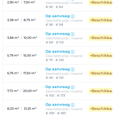
Beschikbaa
2,90 m²
/
7,50 m³
Geschatte prijs / maand:
€ 50
-
€ 84
Op aanvraag
Beschikbaa
3,38 m²
/
8,75 m³
Geschatte prijs / maand:
€ 58
-
€ 98
Op aanvraag
Beschikbaa
3,86 m²
/
10,00 m³
Geschatte prijs / maand:
€ 66
-
€ 112
Op aanvraag
Beschikbaa
5,79 m²
/
15,00 m³
Geschatte prijs / maand:
€ 77
-
€ 130
Op aanvraag
Beschikbaa
6,76 m²
/
17,50 m³
Geschatte prijs / maand:
€ 90
-
€ 151
Op aanvraag
Beschikbaa
7,72 m²
/
20,00 m³
Geschatte prijs / maand:
€ 102
-
€ 173
Op aanvraag
Beschikbaa
8,20 m²
/
21,25 m³
Geschatte prijs / maand:
€ 109
-
€ 183