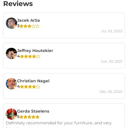
Reviews
Jacek ArSa
3
Jul. 02, 2023
Jeffrey Houtekier
4
Jun. 30, 2021
Christian Nagel
4
Okt. 05, 2020
Gerda Staelens
5
Definitely recommended for your furniture...and very