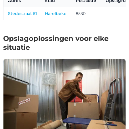
Adres
Stad
Postcode
Opslagrui
Stedestraat 51
Harelbeke
8530
Opslagoplossingen voor elke
situatie