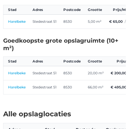
Stad
Adres
Postcode
Grootte
Prijs/M
Harelbeke
Stedestraat 51
8530
5,00 m²
€ 65,00
/ 
Goedkoopste grote opslagruimte (10+
m²)
Stad
Adres
Postcode
Grootte
Prijs
Harelbeke
Stedestraat 51
8530
20,00 m²
€ 200,00
Harelbeke
Stedestraat 51
8530
66,00 m²
€ 495,00
Alle opslaglocaties