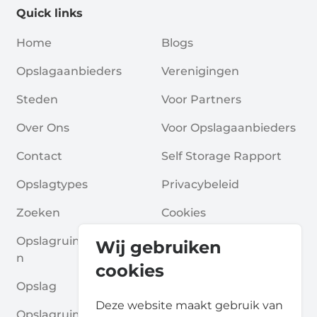
Quick links
Home
Blogs
Opslagaanbieders
Verenigingen
Steden
Voor Partners
Over Ons
Voor Opslagaanbieders
Contact
Self Storage Rapport
Opslagtypes
Privacybeleid
Zoeken
Cookies
Opslagruimte Aanvrage
Algemene Voorwaarde
Wij gebruiken
N
N
cookies
Opslag
Veelgestelde Vragen
Deze website maakt gebruik van
Opslagruimte Gidsen