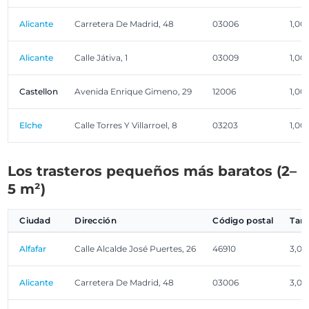
Alicante
Carretera De Madrid, 48
03006
1,00
Alicante
Calle Játiva, 1
03009
1,00
Castellon
Avenida Enrique Gimeno, 29
12006
1,00
Elche
Calle Torres Y Villarroel, 8
03203
1,00
Los trasteros pequeños más baratos (2–
5 m²)
Ciudad
Dirección
Código postal
Tam
Alfafar
Calle Alcalde José Puertes, 26
46910
3,00
Alicante
Carretera De Madrid, 48
03006
3,00