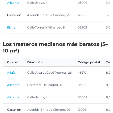
Alicante
Calle Játiva, 1
03009
3,00
Castellon
Avenida Enrique Gimeno, 29
12006
3,00
Elche
Calle Torres Y Villarroel, 8
03203
3,00
Los trasteros medianos más baratos (5–
10 m²)
Ciudad
Dirección
Código postal
Tam
Alfafar
Calle Alcalde José Puertes, 26
46910
8,00
Alicante
Carretera De Madrid, 48
03006
8,00
Alicante
Calle Játiva, 1
03009
8,00
Castellon
Avenida Enrique Gimeno, 29
12006
8,00