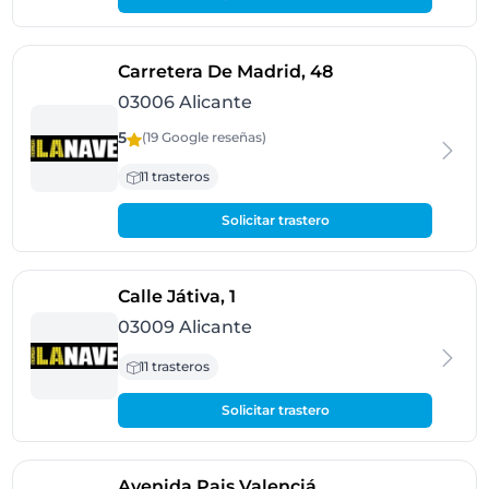
- Alicante
Carretera De Madrid, 48
03006 Alicante
5
(19 Google
reseñas
)
11 trasteros
Solicitar trastero
- Alicante
Calle Játiva, 1
03009 Alicante
11 trasteros
Solicitar trastero
- Benidorm
Avenida Pais Valenciá