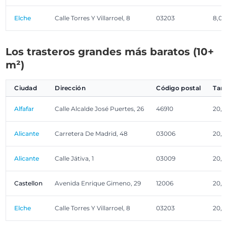
Elche
Calle Torres Y Villarroel, 8
03203
8,00
Los trasteros grandes más baratos (10+
m²)
Ciudad
Dirección
Código postal
Tam
Alfafar
Calle Alcalde José Puertes, 26
46910
20,0
Alicante
Carretera De Madrid, 48
03006
20,0
Alicante
Calle Játiva, 1
03009
20,0
Castellon
Avenida Enrique Gimeno, 29
12006
20,0
Elche
Calle Torres Y Villarroel, 8
03203
20,0