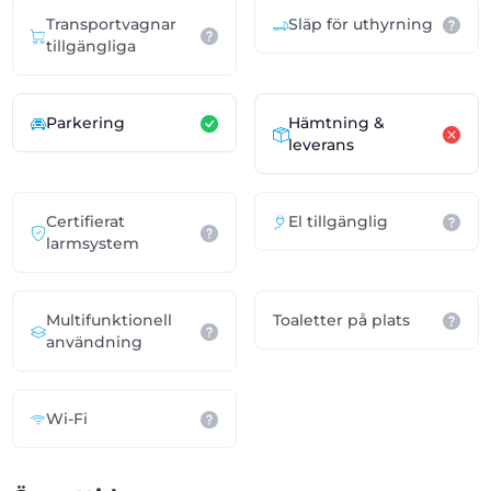
Transportvagnar
Släp för uthyrning
tillgängliga
Parkering
Hämtning &
leverans
Certifierat
El tillgänglig
larmsystem
Multifunktionell
Toaletter på plats
användning
Wi-Fi