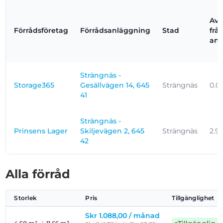
Avs
Förrådsföretag
Förrådsanläggning
Stad
frå
anl
Strängnäs -
Storage365
Gesällvägen 14, 645
Strängnäs
0.0
41
Strängnäs -
Prinsens Lager
Skiljevägen 2, 645
Strängnäs
2.9
42
Alla förråd
Storlek
Pris
Tillgänglighet
Skr 1.088,00 /
månad