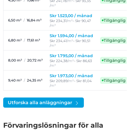
Tillgänglig
4,50 m²
/
11,66 m³
Skr 241,78
/m²
– Skr 93,35
/m³
Skr 1.523,00 /
månad
Tillgänglig
6,50 m²
/
16,84 m³
Skr 234,31
/m²
– Skr 90,47
/m³
Skr 1.594,00 /
månad
Tillgänglig
6,80 m²
/
17,61 m³
Skr 234,41
/m²
– Skr 90,51
/m³
Skr 1.795,00 /
månad
Tillgänglig
8,00 m²
/
20,72 m³
Skr 224,38
/m²
– Skr 86,63
/m³
Skr 1.973,00 /
månad
Tillgänglig
9,40 m²
/
24,35 m³
Skr 209,89
/m²
– Skr 81,04
/m³
Utforska alla anläggningar
Förvaringslösningar för alla