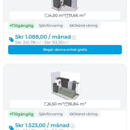
4,50 m²
11,66 m³
Tillgänglig
Självförvaring
Okänd våning
Skr 1.088,00 /
månad
Skr 241,78
– Skr 93,35
/m²
/m³
Begär denna enhet gratis
6,50 m²
16,84 m³
Tillgänglig
Självförvaring
Okänd våning
Skr 1.523,00 /
månad