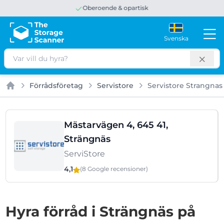
Utmärkt
4,8 av 5
Google
Svenska
Sök
Förrådsföretag
Servistore
Servistore Strangnas
Hem
Mästarvägen 4, 645 41,
Strängnäs
ServiStore
4,1
(8 Google
recensioner
)
Hyra förråd i Strängnäs på