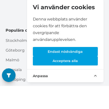
Vi använder cookies
Denna webbplats använder
cookies för att förbättra den
Populära orter
övergripande
användarupplevelsen.
Stockholm
Jönköping
Göteborg
Helsingborg
Endast nödvändiga
Malmö
Norrköping
Acceptera alla
Uppsala
Huddinge
Anpassa
Linköping
Lund
Örebro
Luleå
Sollentuna
Haninge
Umeå
Gävle