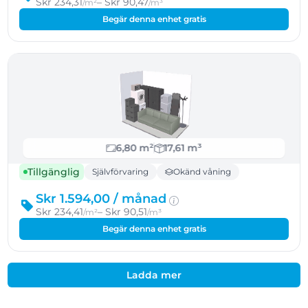
Skr 234,31
– Skr 90,47
/m²
/m³
Begär denna enhet gratis
6,80 m²
17,61 m³
Tillgänglig
Självförvaring
Okänd våning
Skr 1.594,00 /
månad
Skr 234,41
– Skr 90,51
/m²
/m³
Begär denna enhet gratis
Ladda mer