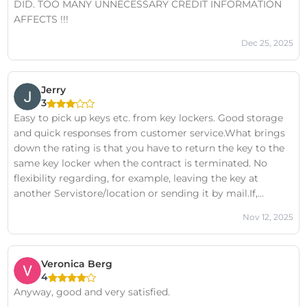
DID. TOO MANY UNNECESSARY CREDIT INFORMATION
AFFECTS !!!
Dec 25, 2025
Jerry
3
Easy to pick up keys etc. from key lockers. Good storage
and quick responses from customer service.What brings
down the rating is that you have to return the key to the
same key locker when the contract is terminated. No
flexibility regarding, for example, leaving the key at
another Servistore/location or sending it by mail.If,
against all odds, you don't return the key, they demand
Nov 12, 2025
1000 SEK for a new lock (costs around 50 SEK to buy at a
Clas-Ohlson store).
Veronica Berg
4
Anyway, good and very satisfied.