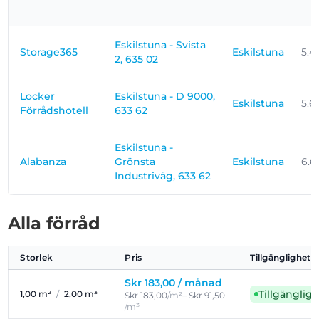
Eskilstuna - Svista
Storage365
Eskilstuna
5.4
2, 635 02
Locker
Eskilstuna - D 9000,
Eskilstuna
5.6
Förrådshotell
633 62
Eskilstuna -
Alabanza
Grönsta
Eskilstuna
6.6
Industriväg, 633 62
Alla förråd
Storlek
Pris
Tillgänglighet
Skr 183,00 /
månad
Tillgänglig
1,00 m²
/
2,00 m³
Skr 183,00
/m²
– Skr 91,50
/m³