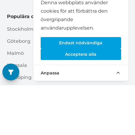
Denna webbplats använder
cookies för att förbättra den
Populära orter
övergripande
användarupplevelsen.
Stockholm
Jönköping
Göteborg
Helsingborg
Endast nödvändiga
Malmö
Norrköping
Acceptera alla
Uppsala
Huddinge
Anpassa
Linköping
Lund
Örebro
Luleå
Sollentuna
Haninge
Umeå
Gävle
Västerås
Borås