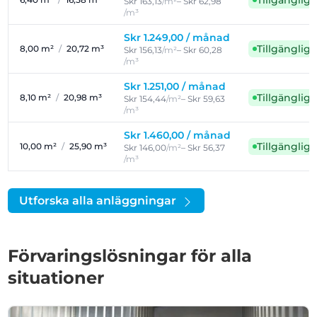
Tillgänglig
Skr 163,13
/m²
– Skr 62,98
/m³
Skr 1.249,00 /
månad
Tillgänglig
8,00 m²
/
20,72 m³
Skr 156,13
/m²
– Skr 60,28
/m³
Skr 1.251,00 /
månad
Tillgänglig
8,10 m²
/
20,98 m³
Skr 154,44
/m²
– Skr 59,63
/m³
Skr 1.460,00 /
månad
Tillgänglig
10,00 m²
/
25,90 m³
Skr 146,00
/m²
– Skr 56,37
/m³
Utforska alla anläggningar
Förvaringslösningar för alla
situationer