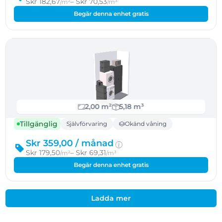
Skr 182,67
– Skr 70,53
/m²
/m³
Begär denna enhet gratis
2,00 m²
5,18 m³
Tillgänglig
Självförvaring
Okänd våning
Skr 359,00 /
månad
Skr 179,50
– Skr 69,31
/m²
/m³
Begär denna enhet gratis
Ladda mer