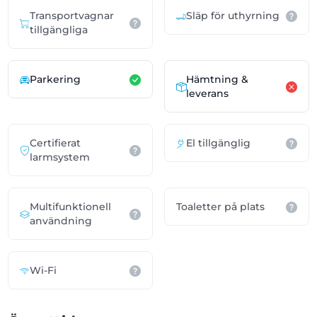
Transportvagnar
Släp för uthyrning
tillgängliga
Parkering
Hämtning &
leverans
Certifierat
El tillgänglig
larmsystem
Multifunktionell
Toaletter på plats
användning
Wi-Fi