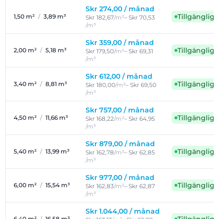
Skr 274,00 /
månad
Tillgänglig
1,50 m²
/
3,89 m³
Skr 182,67
/m²
– Skr 70,53
/m³
Skr 359,00 /
månad
Tillgänglig
2,00 m²
/
5,18 m³
Skr 179,50
/m²
– Skr 69,31
/m³
Skr 612,00 /
månad
Tillgänglig
3,40 m²
/
8,81 m³
Skr 180,00
/m²
– Skr 69,50
/m³
Skr 757,00 /
månad
Tillgänglig
4,50 m²
/
11,66 m³
Skr 168,22
/m²
– Skr 64,95
/m³
Skr 879,00 /
månad
Tillgänglig
5,40 m²
/
13,99 m³
Skr 162,78
/m²
– Skr 62,85
/m³
Skr 977,00 /
månad
Tillgänglig
6,00 m²
/
15,54 m³
Skr 162,83
/m²
– Skr 62,87
/m³
Skr 1.044,00 /
månad
6,40 m²
/
16,58 m³