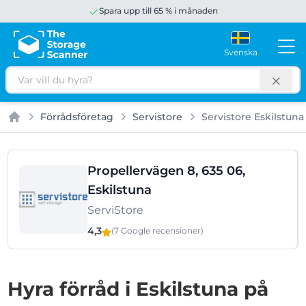
Spara upp till 65 % i månaden
Svenska
Sök
Förrådsföretag
Servistore
Servistore Eskilstuna
Hem
Propellervägen 8, 635 06,
Eskilstuna
ServiStore
4,3
(7 Google
recensioner
)
Hyra förråd i Eskilstuna på