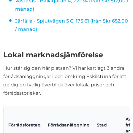
Västerås - Hällagatan 4, 721 34 (från Skr 512,00 /
månad)
Järfälla - Spjutvägen 5 C, 175 61 (från Skr 652,00
/ månad)
Lokal marknadsjämförelse
Hur står sig den här platsen? Vi har kartlagt 3 andra
förrådsanläggningar i och omkring Eskilstuna för att
ge dig en tydlig överblick över lokala priser och
förrådsstorlekar.
Av
Förrådsföretag
Förrådsanläggning
Stad
frå
an